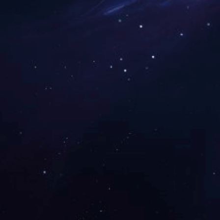
会员注册
Sign Up
下载中心
Download Center
业务范围
工程咨询
招标代理
工程设计
工程造价咨询
工程监理
工程施工
全过程工程咨询
房地产土地资产评
会计师事务所