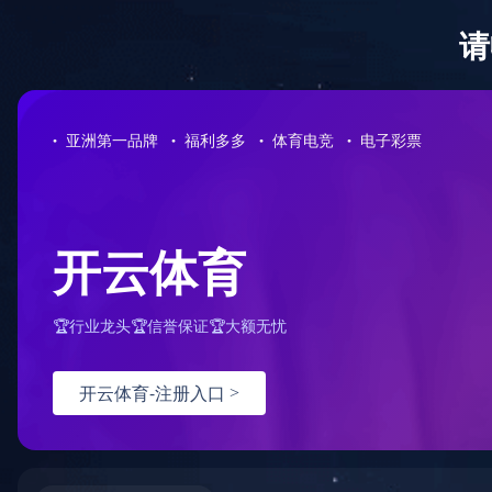
欢迎访问开云手机站登录入口项目管理有限公司官方网站.
开云手机站登录
公司概况
公司动态
资质荣誉
入口