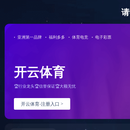
欢迎访问开云手机站登录入口项目管理有限公司官方网站.
开云手机站登录
公司概况
公司动态
资质荣誉
入口