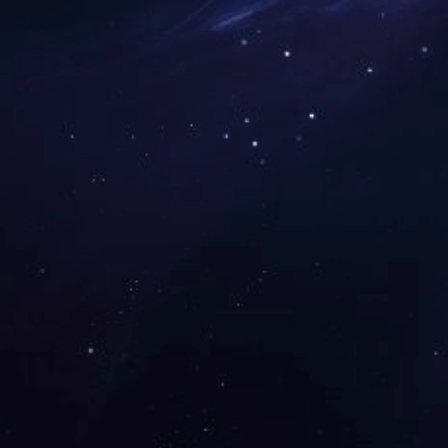
会员注册
Sign Up
下载中心
Download Center
业务范围
工程咨询
招标代理
工程设计
工程造价咨询
工程监理
工程施工
全过程工程咨询
房地产土地资产评
会计师事务所