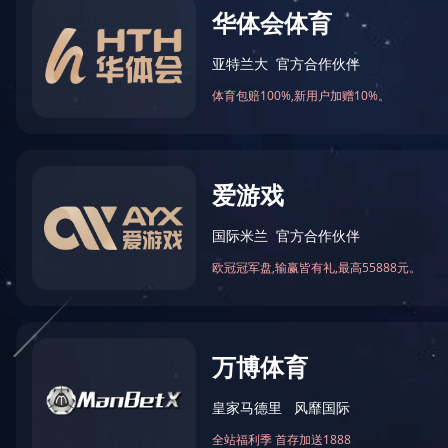
业绩案例
入库备案一览表
近年业绩一览表
BIM咨询
PPP咨询
工程监理