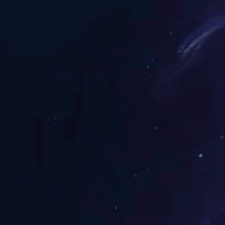
中标时间：
2
中标单位：
联系电话：
0
联系地址：
3
项目名称：
项目编号：
2
采购单位：
业务类型：
中标时间：
2