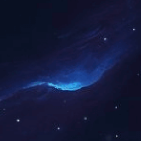
中标单位：
联系电话：
0
联系地址：
4
项目名称：
采购单位：
业务类型：
中标时间：
2
中标单位：
联系电话：
0