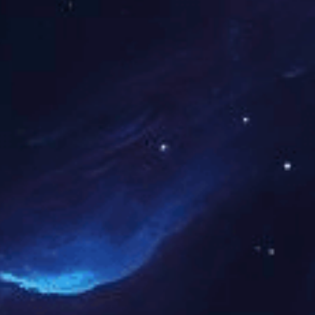
能激化，
而改革生
度，坚持
在生产发
须坚持以
有利于增
创造，做
新的发展
会建设、
的战略目
中国共产
自力更生
中国共产
才强国战
生产力的
公平、更
坚持社会