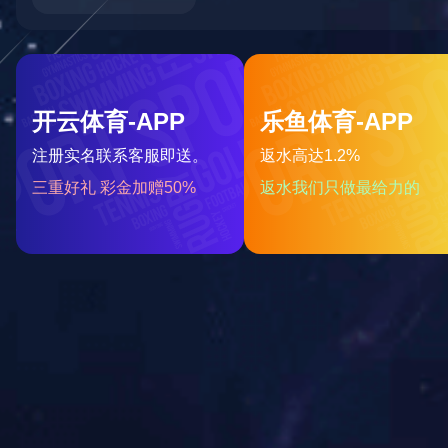
会员登录
Member Login
会员注册
Sign Up
下载中心
Download Center
中国共产
产力的发
中国共产
为自己的
马克思列
想，只有
义的基本