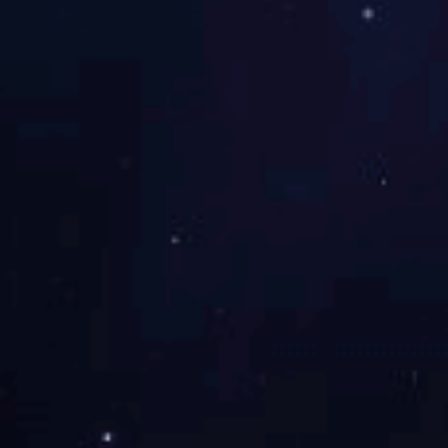
和科学文
核心价值
的时代精
想的侵蚀
育。大力
家文化软
基础。
中国共产
求和共同
及全体人
正确处理
定和经济
中国共产
识，坚持
发展道路
生产方式
中国共产