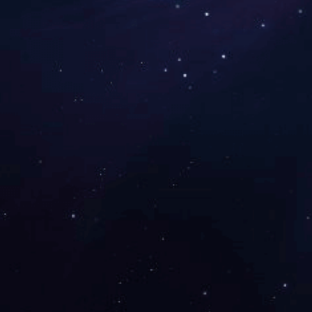
Sign Up
下载中心
Download Center
业务范围
工程咨询
招标代理
工程设计
工程造价咨询
工程监理
工程施工
全过程工程咨询
房地产土地资产评
会计师事务所
估